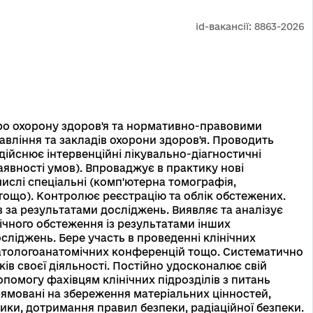
id-вакансії:
8863-2026
ро охорону здоров'я та нормативно-правовими
авління та закладів охорони здоров'я. Проводить
дійснює інтервенційні лікувально-діагностичні
аявності умов). Впроваджує в практику нові
ислі спеціальні (комп'ютерна томографія,
 тощо). Контролює реєстрацію та облік обстежених.
за результатами досліджень. Виявляє та аналізує
ічного обстеження із результатами інших
сліджень. Бере участь в проведенні клінічних
-патологоанатомічних конференцій тощо. Систематично
ків своєї діяльності. Постійно удосконалює свій
помогу фахівцям клінічних підрозділів з питань
ямовані на збереження матеріальних цінностей,
тики, дотримання правил безпеки, радіаційної безпеки.