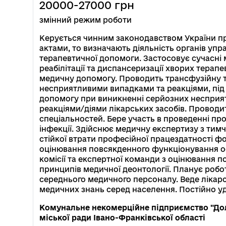
20000
-27000
грн
змінний режим роботи
Керується чинним законодавством України п
актами, то визначають діяльність органів упра
терапевтичної допомоги. Застосовує сучасні 
реабілітації та диспансеризації хворих тера
медичну допомогу. Проводить трансфузійну т
несприятливими випадками та реакціями, під ч
допомогу при виникненні серйозних несприят
реакціями/діями лікарських засобів. Проводи
спеціальностей. Бере участь в проведенні про
інфекції. Здійснює медичну експертизу з тим
стійкої втрати професійної працездатності ф
оцінювання повсякденного функціонування ос
комісії та експертної команди з оцінювання
принципів медичної деонтології. Планує робот
середнього медичного персоналу. Веде лікарс
медичних знань серед населення. Постійно у
Комунальне некомерційне підприємство "Дол
міської ради Івано-Франківської області